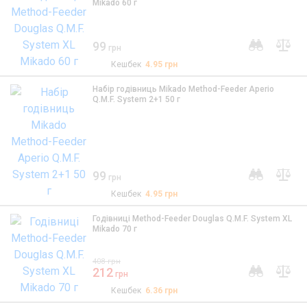
Mikado 60 г
99
грн
Кешбек
4.95
грн
Набір годівниць Mikado Method-Feeder Aperio
Q.M.F. System 2+1 50 г
99
грн
Кешбек
4.95
грн
Годівниці Method-Feeder Douglas Q.M.F. System XL
Mikado 70 г
408
грн
212
грн
Кешбек
6.36
грн