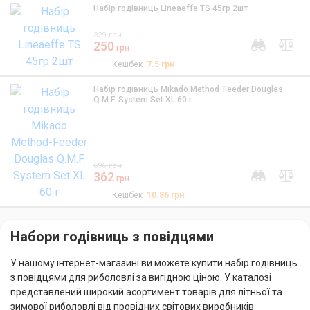
Набір годівниць Lineaeffe TS 45гр 2шт
329
грн
250
грн
Кешбек
7.5
грн
Набір годівниць Mikado Method-Feeder Douglas
Q.M.F. System Set XL 60 г
696
грн
362
грн
Кешбек
10.86
грн
Набори годівниць з повідцями
У нашому інтернет-магазині ви можете купити набір годівниць
з повідцями для риболовлі за вигідною ціною. У каталозі
представлений широкий асортимент товарів для літньої та
зимової риболовлі від провідних світових виробників.