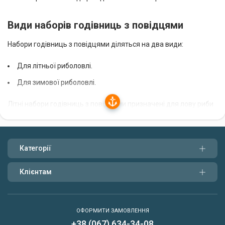
Види наборів годівниць з повідцями
Набори годівниць з повідцями діляться на два види:
Для літньої риболовлі.
Для зимової риболовлі.
Літні набори годівниць з повідцями призначені для лову риби
в теплу пору року. Вони виготовляються з легких матеріалів,
таких як пластик або пінопласт. Зимові набори годівниць з
повідцями призначені для лову риби в холодну пору року.
Вони виготовляються з більш міцних матеріалів, таких як
Категорії
метал або дерево.
Клієнтам
Як вибрати набір годівниць з повідцями
При виборі набору годівниць з повідцями слід враховувати
ОФОРМИТИ ЗАМОВЛЕННЯ
наступні фактори:
+38 (067) 634-34-08