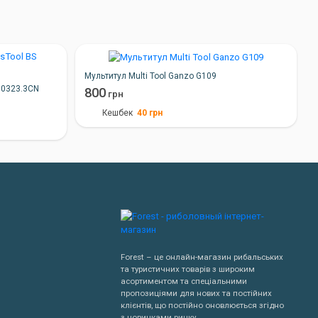
Мультитул Multi Tool Ganzo G109
3.0323.3CN
800
грн
40
грн
Кешбек
Forest – це онлайн-магазин рибальських
та туристичних товарів з широким
асортиментом та спеціальними
пропозиціями для нових та постійних
клієнтів, що постійно оновлюється згідно
з новинками ринку.