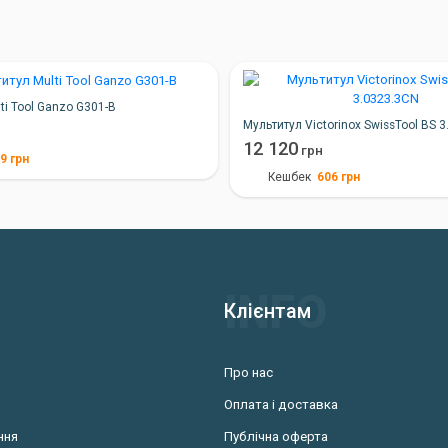
ti Tool Ganzo G301-В
Мультитул Victorinox SwissTool BS 
12 120
грн
89
грн
606
грн
Кешбек
Клієнтам
Про нас
Оплата і доставка
ння
Публічна оферта