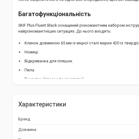
Багатофункціональність
SKIF Plus Fluent Black оснащений різноманітним набором інстру
найрізноманітніших ситуаціях. До нього входять:
Клинок довжиною 65 мм із міцної сталі марки 420 із тверді
Ножиці.
Відкривачка для пляшок.
Пила.
Викрутки (плоска та хрестова).
Інструменти для риболовлі (рибочистка та інструмент для з
Штопор.
Характеристики
Шило.
Інструмент для чищення нігтів.
Бренд
Пилочка для нігтів.
Довжина
Льодокол.