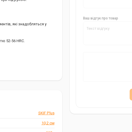
Ваш відгук про товар
ментів, які знадобляться у
стю 52-56 HRC.
няття гачка).
SKIF Plus
10,2 см