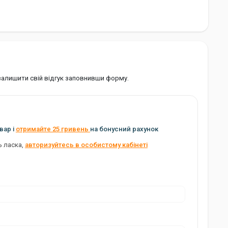
 залишити свій відгук заповнивши форму.
вар і
отримайте 25 гривень
на бонусний рахунок
ь ласка,
авторизуйтесь в особистому кабінеті