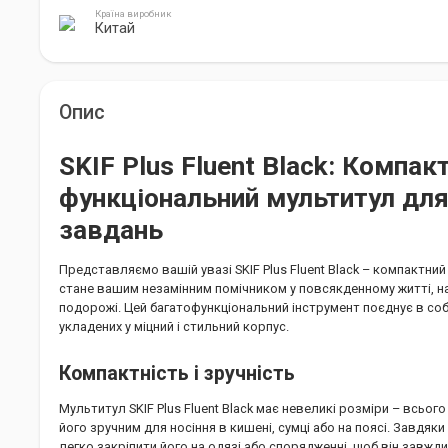
Країна виробник
Китай
Опис
SKIF Plus Fluent Black: Компакт
функціональний мультитул для
завдань
Представляємо вашій увазі SKIF Plus Fluent Black – компактний
стане вашим незамінним помічником у повсякденному житті, на 
подорожі. Цей багатофункціональний інструмент поєднує в соб
укладених у міцний і стильний корпус.
Компактність і зручність
Мультитул SKIF Plus Fluent Black має невеликі розміри – всьог
його зручним для носіння в кишені, сумці або на поясі. Завдяки
легко закріпити його на одязі або спорядженні, щоб він завжди