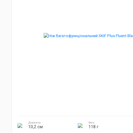
Джиг головки
Готування на природі
Електроніка
Довжина
Вага
10,2 см
118 г