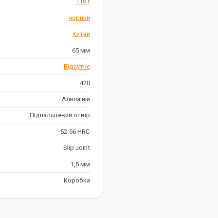
118 г
чорний
Китай
 матеріалів, що гарантує його
65 мм
ву з пластиковими вставками,
Відсутнє
420
Алюміній
обить його чудовим варіантом
й інструмент стане незамінним
Підпальцевий отвір
 функціональність.
52-56 HRC
Slip Joint
1,5 мм
Коробка