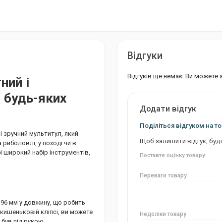
Відгуки
Відгуків ще немає. Ви можете
ний і
 будь-яких
Додати відгук
Поділіться відгуком на то
 і зручний мультитул, який
Щоб залишити відгук, буд
риболовлі, у поході чи в
і широкий набір інструментів,
Поставте оцінку товару:
Переваги товару
о 96 мм у довжину, що робить
 кишеньковій кліпсі, ви можете
Недоліки товару
 був під рукою.