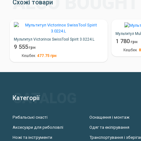
Схожі товари
Мультитул Mul
Мультитул Victorinox SwissTool Spirit 3.0224.L
1 780
грн
9 555
грн
Кешбек
477.75
грн
Кешбек
Категорії
Рибальські снасті
Оснащення і монтаж
Аксесуари для риболовлі
Одяг та екіпірування
Ножі та інструменти
Транспортування і зберіга