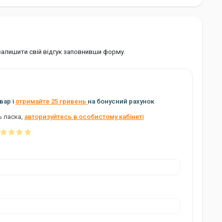
 залишити свій відгук заповнивши форму.
вар і
отримайте 25 гривень
на бонусний рахунок
ь ласка,
авторизуйтесь в особистому кабінеті