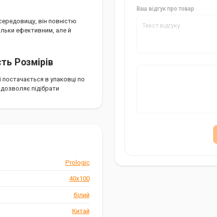
Ваш відгук про товар
середовищу, він повністю
тільки ефективним, але й
сть Розмірів
 і постачається в упаковці по
о дозволяє підібрати
ізняється доступною ціною та
альських снастей, і їхня
Prologic
40х100
білий
іром 40х100 мм.
Китай