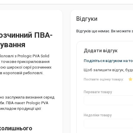
Відгуки
Відгуків ще немає. Ви можете
 Розчинний ПВА-
вування
Додати відгук
оловлі з Prologic PVA Solid
Поділіться відгуком на то
ти точкове прикормлювання
ною широкої серії розчинних
Щоб залишити відгук, буд
 в короповій риболовлі.
Поставте оцінку товару:
Переваги товару
но заслужила визнання серед
и. ПВА-пакет Prologic PVA
рикладом продукції цієї
Недоліки товару
вколишнього