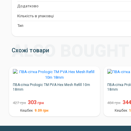
Prologic PVA Solid Bullet Bag: Ваш Надійн
Додатково
Короповій Риболовлі
Кількість в упаковці
Придбаваючи розчинний ПВА-пакет Prologic PVA Solid Bullet Ba
ефективний інструмент для точкового прикормлювання в кор
Тип
висока якість, екологічність та зручність використання зро
результативною та приємною.
Схожі товари
ПВА-сітка Prologic TM PVA Hex Mesh Refill 10m
ПВА-сітка Pro
18mm
18mm
303
34
427
грн
грн
484
грн
9.09
грн
1
Кешбек
Кешбек