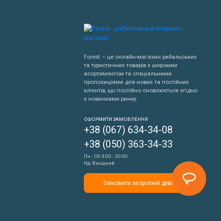
Forest – це онлайн-магазин рибальських
та туристичних товарів з широким
асортиментом та спеціальними
пропозиціями для нових та постійних
клієнтів, що постійно оновлюється згідно
з новинками ринку.
Написати нам
ОФОРМИТИ ЗАМОВЛЕННЯ
+38 (067) 634-34-08
Передзвонити мені
+38 (050) 363-34-33
Пн - Сб: 9:00 - 20:00
Нд: Вихідний
Замовити зворотній дзвінок