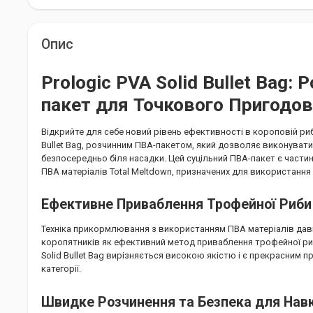
Опис
Prologic PVA Solid Bullet Bag:
пакет для Точкового Пригодо
Відкрийте для себе новий рівень ефективності в короповій риб
Bullet Bag, розчинним ПВА-пакетом, який дозволяє виконува
безпосередньо біля насадки. Цей суцільний ПВА-пакет є части
ПВА матеріалів Total Meltdown, призначених для використання
Ефективне Приваблення Трофейної Риби
Техніка прикормлювання з використанням ПВА матеріалів дав
коропятників як ефективний метод приваблення трофейної риб
Solid Bullet Bag вирізняється високою якістю і є прекрасним п
категорії.
Швидке Розчинення та Безпека для На