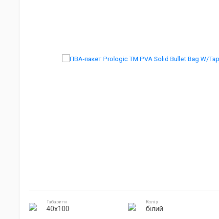
Джиг головки
Готування на природі
Електроніка
Габарити
Колір
40х100
білий