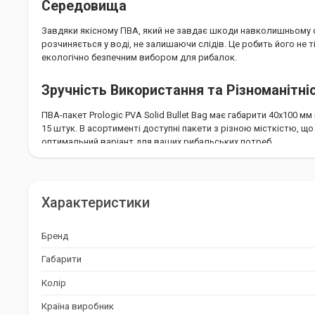
Середовища
Завдяки якісному ПВА, який не завдає шкоди навколишньому 
розчиняється у воді, не залишаючи слідів. Це робить його не 
екологічно безпечним вибором для рибалок.
Зручність Використання та Різноманітні
ПВА-пакет Prologic PVA Solid Bullet Bag має габарити 40х100 мм
15 штук. В асортименті доступні пакети з різною місткістю, щ
оптимальний варіант для ваших рибальських потреб.
Доступність та Якість від Prologic
Виготовлений в Китаї під брендом Prologic, цей ПВА-пакет вир
Характеристики
високою якістю. Prologic є визнаним лідером у виробництві риб
продукція користується довірою рибалок по всьому світу.
Бренд
У комплекті:
Габарити
Колір
15 розчинних ПВА-пакетів Prologic PVA Solid Bullet Bag розм
Країна виробник