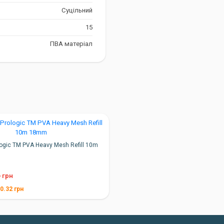
ий Помічник у
Суцільний
15
g, ви отримуєте надійний та
оповій риболовлі. Його
ПВА матеріал
блять вашу риболовлю ще більш
logic TM PVA Heavy Mesh Refill 10m
4
грн
0.32
грн