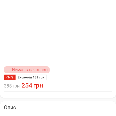
Немає в наявності
-34%
Економія
131
грн
254
грн
385
грн
Опис