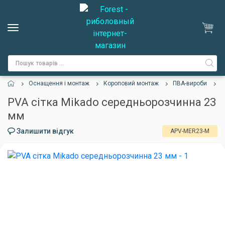
Оснащення і монтаж
Короповий монтаж
ПВА-вироби
P
PVA сітка Mikado середньорозчинна 23
мм
Залишити відгук
APV-MER23-M