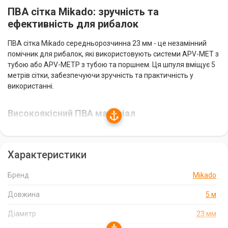
ПВА сітка Mikado: зручність та
ефективність для рибалок
ПВА сітка Mikado середньорозчинна 23 мм - це незамінний
помічник для рибалок, які використовують системи APV-MET з
тубою або APV-METP з тубою та поршнем. Ця шпуля вміщує 5
метрів сітки, забезпечуючи зручність та практичність у
використанні.
Високоякісний ПВА матеріал
ПВА сітка Mikado виготовлена з високоякісного ПВА матеріалу,
який гарантує надійність та ефективність. Після потрапляння у
Характеристики
воду сітка швидко розпадається, не залишаючи слідів, що
дозволяє зберегти чистоту водойми.
Бренд
Mikado
Вибір швидкості розчинення
Довжина
5 м
ПВА сітка Mikado доступна у трьох варіантах швидкості
Діаметр
23 мм
розчинення, що дозволяє рибалці обрати оптимальний