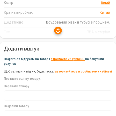
Міцність і надійність:
Товстостінні ПВА-сітки Prologic TM
Колір
білий
PVA Heavy Mesh Kit призначені для далеких закидів,
Країна виробник
забезпечуючи стабільність і міцність.
Китай
Зручність використання:
Компактний набір постачається в
Додатково
Вбудований різак в тубусі з поршнем.
герметичному пластиковому тубусі для зручного
транспортування та зберігання. Вбудований різак у
Тип
ПВА матеріал
дозуючому тубусі з поршнем забезпечує легкість
використання.
Додати відгук
Характеристики Prologic TM PVA Heavy Mesh
Поділіться відгуком на товар і
отримайте 25 гривень
на бонусний
Kit:
рахунок
Довжина: 10 м
Щоб залишити відгук, будь ласка,
авторизуйтесь в особистому кабінеті
Поставте оцінку товару:
Діаметр: 18 мм
Переваги товару
Колір: білий
Матеріал: високоякісний, екологічно чистий ПВА
Недоліки товару
Комплектація Prologic TM PVA Heavy Mesh Kit: