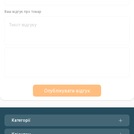
ПВА-сітка Prologic TM PVA Heavy Mesh 10m 18mm
Ваш відгук про товар
Герметичний пластиковий тубус для зберігання та
транспортування
Вбудований різак для обрізання сітки
Prologic TM PVA Heavy Mesh Kit: Ваш надійний
партнер у короповій риболовлі
Вибираючи Prologic TM PVA Heavy Mesh Kit, ви отримуєте
високоякісну ПВА-сітку, яка допоможе вам досягти нових
висот у короповій ловлі. Її ефективність, прихованість, міцність
і зручність використання зроблять вашу риболовлю більш
продуктивною та захоплюючою.
Опублікувати відгук
Категорії