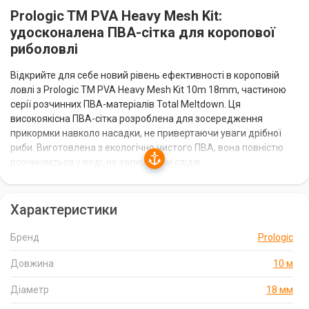
Prologic TM PVA Heavy Mesh Kit:
удосконалена ПВА-сітка для коропової
риболовлі
Відкрийте для себе новий рівень ефективності в короповій
ловлі з Prologic TM PVA Heavy Mesh Kit 10m 18mm, частиною
серії розчинних ПВА-матеріалів Total Meltdown. Ця
високоякісна ПВА-сітка розроблена для зосередження
прикормки навколо насадки, не привертаючи уваги дрібної
риби. Виготовлена з екологічно чистого ПВА, вона повністю
розчиняється у воді, не залишаючи слідів.
Переваги Prologic TM PVA Heavy Mesh Kit:
Характеристики
Ефективна доставка прикормки:
ПВА-сітка дозволяє
Бренд
Prologic
точно доставляти прикормку до місця лову, не розсипаючи її
по дорозі.
Довжина
10 м
Прихованість:
Білий колір сітки забезпечує хороше
Діаметр
18 мм
маскування у воді, не відлякуючи обережну рибу.