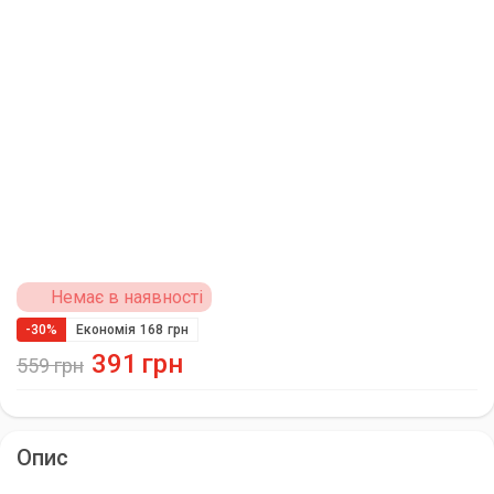
Немає в наявності
-30%
Економія
168
грн
391
грн
559
грн
Опис