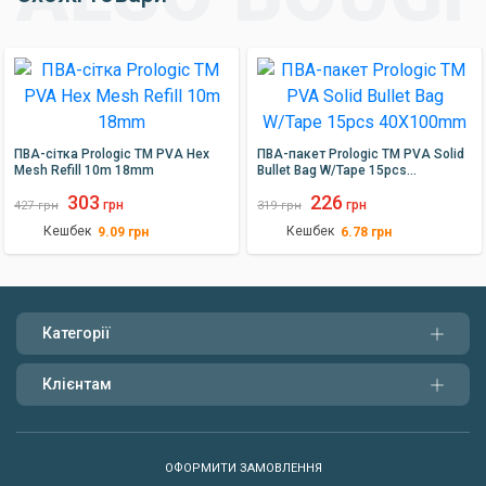
ПВА-сітка Prologic TM PVA Hex
ПВА-пакет Prologic TM PVA Solid
Mesh Refill 10m 18mm
Bullet Bag W/Tape 15pcs
40X100mm
303
226
грн
грн
427
грн
319
грн
Кешбек
Кешбек
9.09
грн
6.78
грн
Категорії
Клієнтам
ОФОРМИТИ ЗАМОВЛЕННЯ