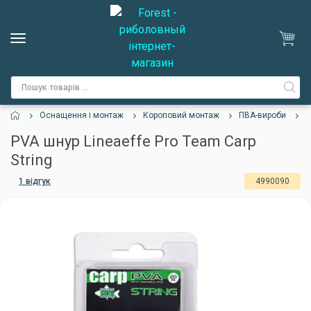
Оснащення і монтаж
Короповий монтаж
ПВА-вироби
P
PVA шнур Lineaeffe Pro Team Carp
String
1 відгук
4990090