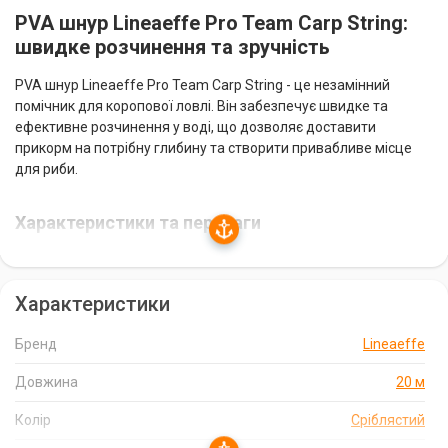
PVA шнур Lineaeffe Pro Team Carp String:
швидке розчинення та зручність
PVA шнур Lineaeffe Pro Team Carp String - це незамінний
помічник для коропової ловлі. Він забезпечує швидке та
ефективне розчинення у воді, що дозволяє доставити
прикорм на потрібну глибину та створити привабливе місце
для риби.
Характеристики та переваги
Розчинення у воді за 20-30 секунд за температури 20
градусів Цельсія.
Характеристики
Зручність використання та точність доставки прикормки.
Бренд
Lineaeffe
Сріблястий колір для непомітності у воді.
Довжина 20 метрів для тривалих рибальських сесій.
Довжина
20 м
Виробництво в Італії брендом Lineaeffe, відомим своєю
Колір
Сріблястий
якістю.