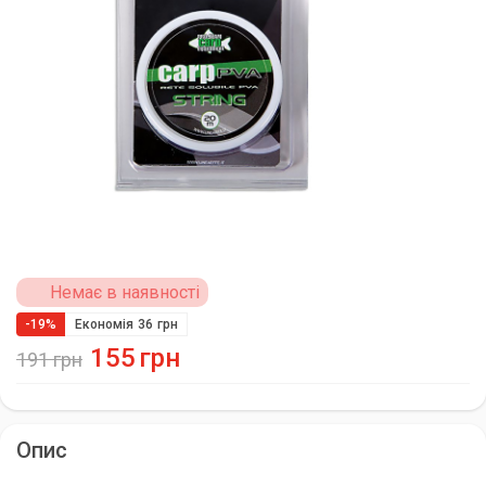
Немає в наявності
-19%
Економія
36
грн
155
грн
191
грн
Опис