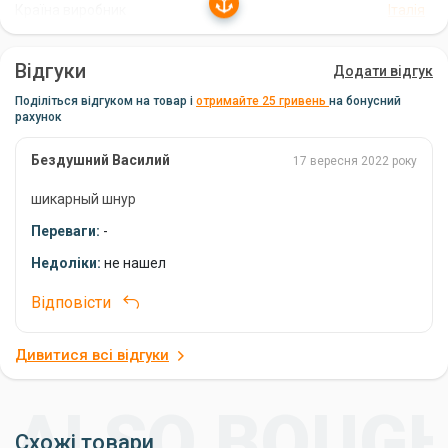
Країна виробник
Італія
Ефективна коропова ловля
Відгуки
Додати відгук
PVA шнур Lineaeffe Pro Team Carp String стане вашим
надійним помічником у короповій ловлі. З його допомогою ви
Поділіться відгуком на товар і
отримайте 25 гривень
на бонусний
зможете легко та швидко доставити прикорм на потрібну
рахунок
глибину, приваблюючи рибу та збільшуючи свої шанси на
успішну риболовлю.
Бездушний Василий
17 вересня 2022 року
шикарный шнур
Переваги:
-
Недоліки:
не нашел
Відповісти
Дивитися всі відгуки
Схожі товари