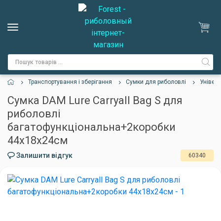
Транспортування і зберігання
Сумки для риболовлі
Універ
Сумка DAM Lure Carryall Bag S для
риболовлі
багатофункціональна+2коробки
44x18х24см
Залишити відгук
60340