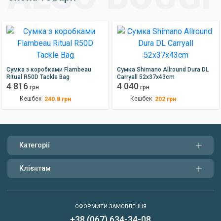
Сумка з коробками Flambeau
Сумка Shimano Allround Dura DL
Ritual R50D Tackle Bag
Carryall 52x37x43cm
4 816
4 040
грн
грн
Кешбек
Кешбек
240.8
грн
202
грн
Категорії
Клієнтам
ОФОРМИТИ ЗАМОВЛЕННЯ
+38 (067) 634-34-08