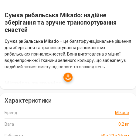
Сумка рибальська Mikado: надійне
зберігання та зручне транспортування
снастей
Сумка рибальська Mikado
– це багатофункціональне рішення
для зберігання та транспортування різноманітних
рибальських приналежностей. Вона виготовлена з міцної
водонепроникної тканини зеленого кольору, що забезпечує
надійний захист вмісту від вологи та пошкоджень.
Місткість та зручність
Сумка оснащена
п'ятьма зручними коробками
: чотири великі
Характеристики
та одна середнього розміру. Коробки мають регульовані
внутрішні відділення, що дозволяє оптимізувати простір під
Бренд
Mikado
ваші потреби. Додаткові
два об'ємні бічні кишені
на
блискавці збільшують функціональність та місткість сумки.
Вага
0.2 кг
Комфортне транспортування
Габарити
50 х 22 х 26 см