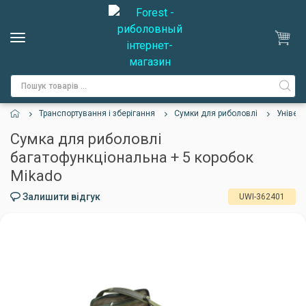
Транспортування і зберігання
Сумки для риболовлі
Універ
Сумка для риболовлi
багатофункцiональна + 5 коробок
Mikado
Залишити відгук
UWI-362401