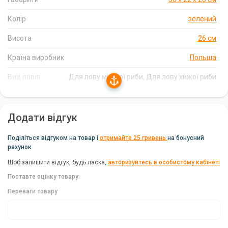
Сумку можна переміщати завдяки зручному
наплічному
Колір
зелений
ременю
або коннекторним ручкам на липучці. Габарити сумки
Висота
26 см
складають
50 х 22 х 26 см
, а вага всього
0.2 кг
, що робить її
зручною для перенесення.
Країна виробник
Польша
Якість та довговічність
Вид ловлі
Для лову мирної риби, Для лову хижої риби
Сумка рибальська Mikado виготовлена в
Комплектація
Польщі
Сумка, 5 коробок
, яка
славиться своєю якістю та довговічністю рибальських
Ширина
Додати відгук
50 см
виробів. Вона стане надійним супутником як для мирної, так і
для хижої риболовлі.
Поділіться відгуком на товар і
отримайте 25 гривень
на бонусний
рахунок
Щоб залишити відгук, будь ласка,
авторизуйтесь в особистому кабінеті
Поставте оцінку товару:
Переваги товару