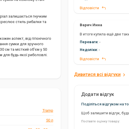
Відповісти
еріал залишається гнучким
дкреслює стиль рибалки та
Варич Инна
В итоге купила ещё две таки
жен аспект, від гігієнічного
Переваги:
-
ання сумки для зручного
30 см та місткий об'єм у 50
Недоліки:
-
м для будь-якої риболовлі.
Відповісти
Дивитися всі відгуки
Додати відгук
Поділіться відгуком на то
Tramp
Щоб залишити відгук, буд
50 л
Поставте оцінку товару: