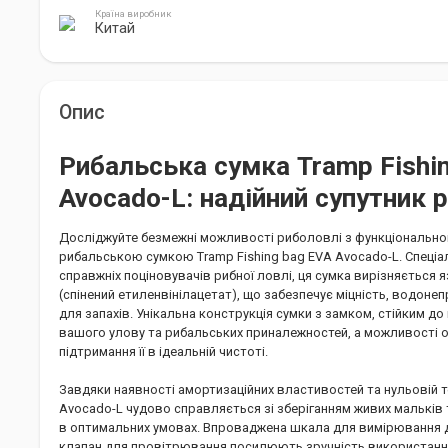
Країна виробник
Китай
Опис
Рибальська сумка Tramp Fishi
Avocado-L: надійний супутник 
Досліджуйте безмежні можливості риболовлі з функціональн
рибальською сумкою Tramp Fishing bag EVA Avocado-L. Спеці
справжніх поціновувачів рибної ловлі, ця сумка вирізняється 
(спінений етиленвінілацетат), що забезпечує міцність, водоне
для запахів. Унікальна конструкція сумки з замком, стійким д
вашого улову та рибальських приналежностей, а можливості
підтримання її в ідеальній чистоті.
Завдяки наявності амортизаційних властивостей та нульовій 
Avocado-L чудово справляється зі зберіганням живих мальків т
в оптимальних умовах. Впроваджена шкала для вимірювання д
клапан для провітрювання посилюють зручність використання