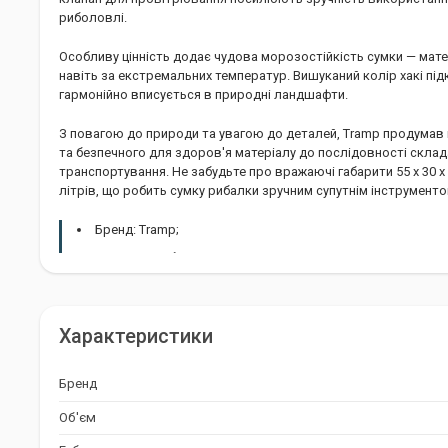
риболовлі.
Особливу цінність додає чудова морозостійкість сумки — мат
навіть за екстремальних температур. Вишуканий колір хакі пі
гармонійно вписується в природні ландшафти.
З повагою до природи та увагою до деталей, Tramp продумав ко
та безпечного для здоров'я матеріалу до послідовності склад
транспортування. Не забудьте про вражаючі габарити 55 х 30 х 
літрів, що робить сумку рибалки зручним супутнім інструменто
Бренд: Tramp;
Країна виробник: Китай;
Тип: Сумка;
Колір: Хакі;
Характеристики
Габарити: 55 х 30 х 30 см;
Об'єм: 50 л;
Бренд
Вага: 1150 г.
Об'єм
Матеріал: EVA.