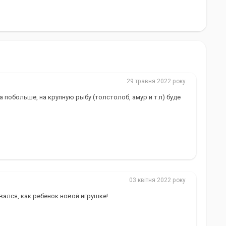
29 травня 2022 року
 побольше, на крупную рыбу (толстолоб, амур и т.п) буде
03 квітня 2022 року
ался, как ребенок новой игрушке!