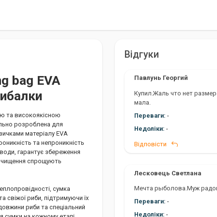
Відгуки
ng bag EVA
Павлунь Георгий
рибалки
Купил.Жаль что нет размера
мала.
ою та високоякісною
Переваги:
-
ально розроблена для
Недоліки:
-
язичками матеріалу EVA
проникність та непроникність
Відповісти
о води, гарантує збереження
 очищення спрощують
Лесковець Светлана
Мечта рыболова.Муж радов
теплопровідності, сумка
а свіжої риби, підтримуючи їх
Переваги:
-
овжини риби та спеціальний
Недоліки:
-
 сумки на кожному етапі