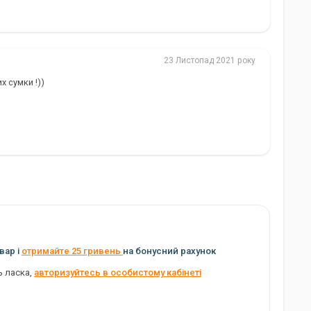
23 Листопад 2021 року
х сумки !))
вар і
отримайте 25 гривень
на бонусний рахунок
ь ласка,
авторизуйтесь в особистому кабінеті