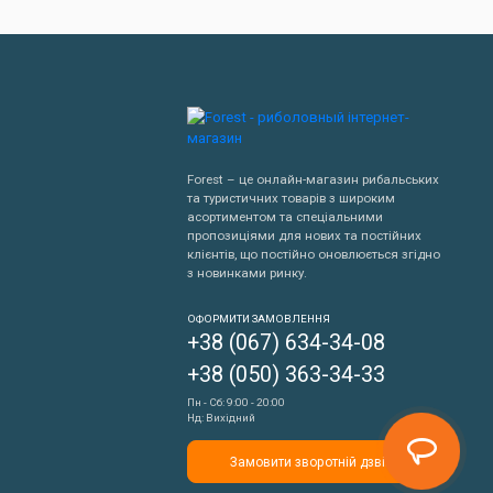
Forest – це онлайн-магазин рибальських
та туристичних товарів з широким
асортиментом та спеціальними
пропозиціями для нових та постійних
клієнтів, що постійно оновлюється згідно
з новинками ринку.
Написати нам
ОФОРМИТИ ЗАМОВЛЕННЯ
+38 (067) 634-34-08
Передзвонити мені
+38 (050) 363-34-33
Пн - Сб: 9:00 - 20:00
Нд: Вихідний
Замовити зворотній дзвінок