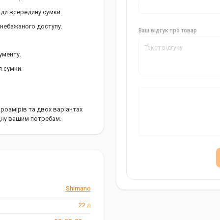
ди всередину сумки.
 небажаного доступу.
Ваш відгук про товар
ументу.
 сумки.
 розмірів та двох варіантах
дну вашим потребам.
Shimano
22 л