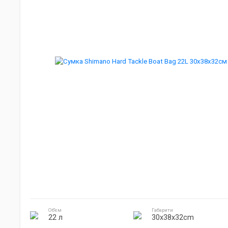
Джиг головки
Готування на природі
Електроніка
Об'єм
Габарити
22 л
30x38x32cm