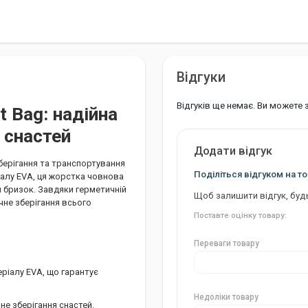
Відгуки
Відгуків ще немає. Ви можете
t Bag: надійна
 снастей
Додати відгук
зберігання та транспортування
Поділіться відгуком на то
алу EVA, ця жорстка човнова
м бризок. Завдяки герметичній
Щоб залишити відгук, буд
чне зберігання всього
Поставте оцінку товару:
Переваги товару
ріалу EVA, що гарантує
Недоліки товару
не зберігання снастей.