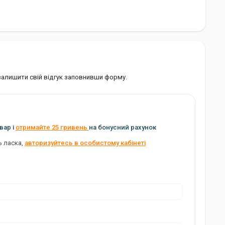
 залишити свій відгук заповнивши форму.
вар і
отримайте 25 гривень
на бонусний рахунок
ь ласка,
авторизуйтесь в особистому кабінеті