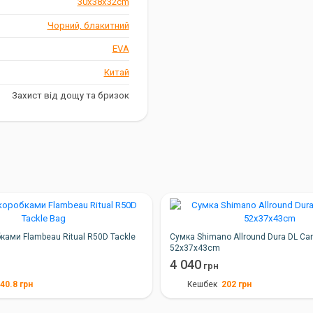
30x38x32cm
Чорний, блакитний
EVA
ункціональне рішення для
Китай
дійний захист ваших снастей
Захист від дощу та бризок
.
ками Flambeau Ritual R50D Tackle
Сумка Shimano Allround Dura DL Carr
52x37x43cm
4 040
грн
40.8
грн
202
грн
Кешбек