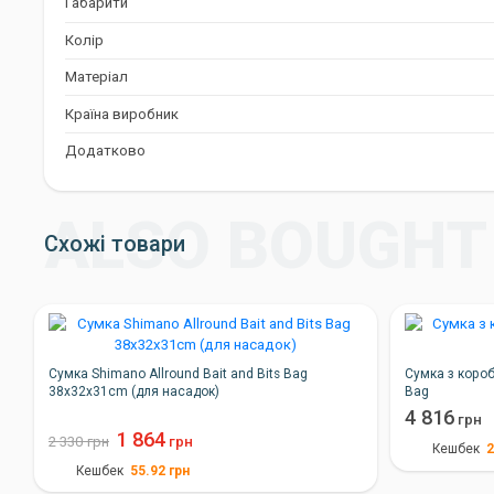
Габарити
Колір: Чорний, блакитний
Колір
Висновок
Матеріал
Сумка Shimano Hard Tackle Boat Bag - це стильне, надійне та ф
Країна виробник
організації рибальських приналежностей. Вона забезпечить на
Додатково
від вологи та пошкоджень, а також зручність транспортування
Схожі товари
Сумка Shimano Allround Bait and Bits Bag
Сумка з короб
38x32x31cm (для насадок)
Bag
4 816
грн
1 864
2 330
грн
грн
2
Кешбек
55.92
грн
Кешбек