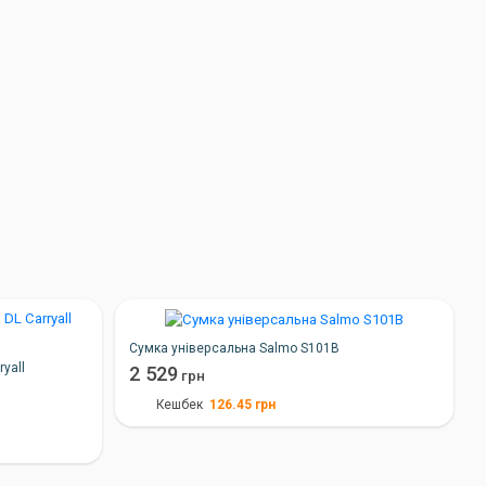
Сумка універсальна Salmo S101B
yall
2 529
грн
126.45
грн
Кешбек