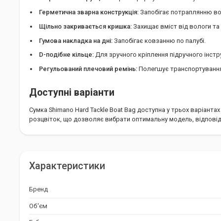
Герметична зварна конструкція:
Запобігає потраплянню во
Щільно закривається кришка:
Захищає вміст від вологи та
Гумова накладка на дні:
Запобігає ковзанню по палубі.
D-подібне кільце:
Для зручного кріплення підручного інстр
Регульований плечовий ремінь:
Полегшує транспортування
Доступні варіанти
Сумка Shimano Hard Tackle Boat Bag доступна у трьох варіантах
розцвіток, що дозволяє вибрати оптимальну модель, відпові
Характеристики
Матеріал: EVA
Характеристики
Об'єм: 22 л
Габарити: 30x38x32 см
Бренд
Виробник: Shimano, Китай
Об'єм
Додатково: Захист від дощу та бризок