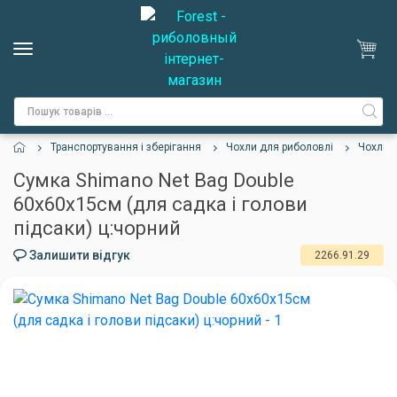
Транспортування і зберігання
Чохли для риболовлі
Чохли 
Сумка Shimano Net Bag Double
60x60x15см (для садка і голови
підсаки) ц:чорний
Залишити відгук
2266.91.29