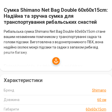
Сумка Shimano Net Bag Double 60x60x15cm:
Надійна та зручна сумка для
транспортування рибальських снастей
Рибальська сумка Shimano Net Bag Double 60x60x15cm стане
вашим незамінним помічником у транспортуванні садка та
голови підсаки. Виготовлена з водонепроникного ПВХ, вона
надійно ізолює мокрі підсаки та садки з запахом риби від
решти багажу.
Герметичність та простота догляду
Сумка оснащена герметичною блискавкою, яка запобігає
Характеристики
протіканню води та поширенню рибного запаху. Завдяки
цьому ви можете бути впевнені, що ваші речі залишаться
Бренд
Shimano
сухими та без сторонніх ароматів. Сумку легко мити, що
робить її дуже практичною у використанні.
Довжина
60 см
Зручність перенесення
Габарити
60x60x15cm