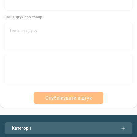
практичність. Вона стане вашим незамінним помічником на
рибалці, забезпечуючи збереження та зручне
транспортування ваших рибальських приладів.
Ваш відгук про товар
Опублікувати відгук
Категорії