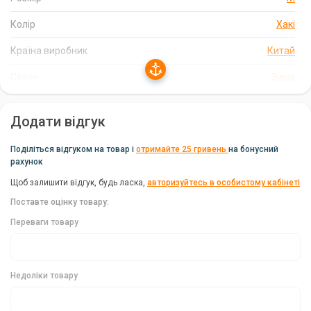
Бренд:
Brain
Колір
Хакі
Колір:
хакі
Країна виробник
Китай
Сезон:
зима
Сезон
Зима
Розмір:
M
Додати відгук
Поділіться відгуком на товар і
отримайте 25 гривень
на бонусний
рахунок
Щоб залишити відгук, будь ласка,
авторизуйтесь в особистому кабінеті
Поставте оцінку товару:
Переваги товару
Недоліки товару