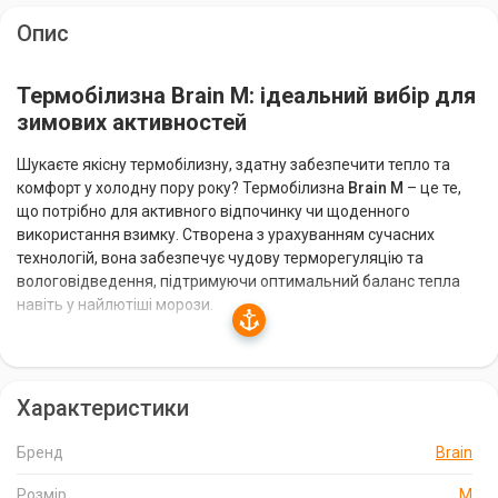
Опис
Термобілизна Brain M: ідеальний вибір для
зимових активностей
Шукаєте якісну термобілизну, здатну забезпечити тепло та
комфорт у холодну пору року? Термобілизна
Brain M
– це те,
що потрібно для активного відпочинку чи щоденного
використання взимку. Створена з урахуванням сучасних
технологій, вона забезпечує чудову терморегуляцію та
вологовідведення, підтримуючи оптимальний баланс тепла
навіть у найлютіші морози.
Виготовлена у
Китаї
, ця термобілизна поєднує в собі
високоякісні матеріали та передові технології. Завдяки розміру
M
, вона чудово підійде для середніх фігур, забезпечуючи
Характеристики
свободу рухів та комфортну посадку. Універсальний колір
хакі
робить її стильним вибором, який легко поєднується з іншим
Бренд
Brain
одягом.
Розмір
M