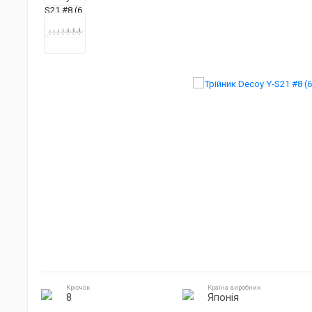
Джиг головки
Готування на природі
Електроніка
Крючок
Країна виробник
8
Японія