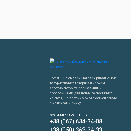
Forest – це онлайн-магазин рибальських
та туристичних товарів з широким
асортиментом та спеціальними
пропозиціями для нових та постійних
клієнтів, що постійно оновлюється згідно
з новинками ринку.
Написати нам
ОФОРМИТИ ЗАМОВЛЕННЯ
+38 (067) 634-34-08
Передзвонити мені
+38 (050) 363-34-33