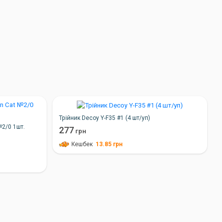
Трійник Decoy Y-F35 #1 (4 шт/уп)
№2/0 1шт.
277
грн
13.85
грн
Кешбек