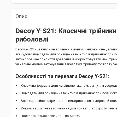
Опис
Decoy Y-S21: Класичні трійник
риболовлі
Decoy Y-S21 - це класичні трійники з довгим цівкою і спеціаль
які чудово підходять для оснащення всіх типів приманок при лов
антикорозійне покриття дозволяє використовувати дані трійни
унікальне хімічне заточування забезпечує тривалу гостроту гач
Особливості та переваги Decoy Y-S21:
Класична форма з довгим цівкою і жалом, загнутим усереди
Підходять для оснащення всіх типів приманок при лові хижо
Антикорозійне покриття для використання в морській ловл
Унікальне хімічне заточування для тривалої гостроти гачків
Поставляються в упаковці по 6 штук.