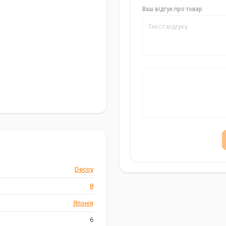
Ваш відгук про товар
ішної риболовлі
трументом в арсеналі будь-
блять їх ідеальним вибором для
Decoy
ючи Decoy Y-S21, ви можете
8
Японія
6