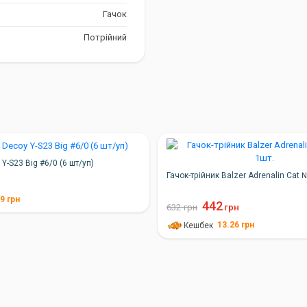
Гачок
Потрійний
Y-S23 Big #6/0 (6 шт/уп)
Гачок-трійник Balzer Adrenalin Cat 
89
грн
442
632
грн
грн
13.26
грн
Кешбек