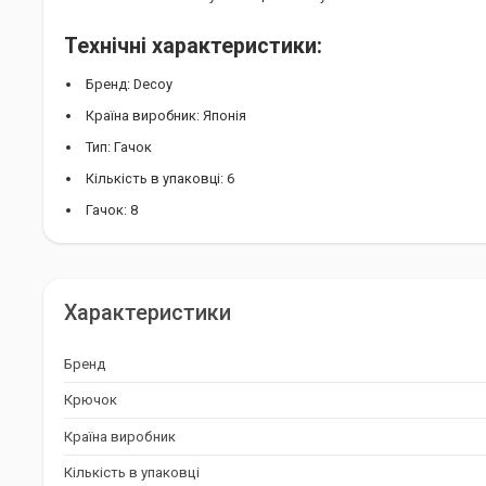
Технічні характеристики:
Бренд: Decoy
Країна виробник: Японія
Тип: Гачок
Кількість в упаковці: 6
Гачок: 8
Тип гачка: Трійний
Decoy Y-S21: Ваш надійний вибір для усп
Характеристики
Decoy Y-S21 - це класичні трійники, які стануть незамінним інс
якого рибалки. Їх висока якість, надійність і ефективність ро
Бренд
оснащення всіх типів приманок при лові хижої риби. Придбава
бути впевнені в успішній риболовлі і незабутніх враженнях.
Крючок
Країна виробник
Кількість в упаковці