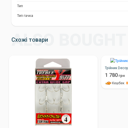
Тип
Тип гачка
Схожі товари
Трійник Decoy 
1 780
грн
Кешбек