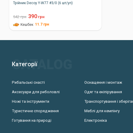
Трійник Decoy Y-W77 #3/0 (6 шт/уп)
390
542
грн
грн
11.7
грн
Кешбек
Категорії
Рибальські снасті
Оснащення і монтаж
Аксесуари для риболовлі
Одяг та екіпірування
Ножі та інструменти
Транспортування і зберіга
Туристичне спорядження
Меблі для кемпінгу
Готування на природі
Електроніка