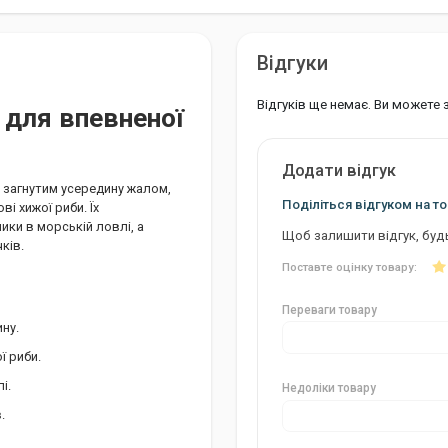
Відгуки
Відгуків ще немає. Ви можете
и для впевненої
Додати відгук
но загнутим усередину жалом,
Поділіться відгуком на то
і хижої риби. Їх
ки в морській ловлі, а
Щоб залишити відгук, буд
ків.
Поставте оцінку товару:
Переваги товару
ну.
ї риби.
і.
Недоліки товару
.