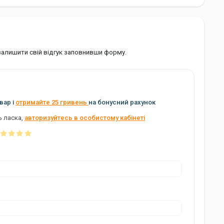
 залишити свій відгук заповнивши форму.
вар і
отримайте 25 гривень
на бонусний рахунок
ь ласка,
авторизуйтесь в особистому кабінеті