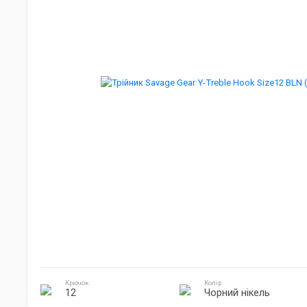
Джиг головки
Готування на природі
Електроніка
Крючок
Колір
12
Чорний нікель