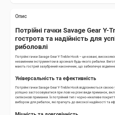
Опис
Потрійні гачки Savage Gear Y-T
гострота та надійність для усп
риболовлі
Потрійні гачки Savage Gear Y-Treble Hook – це ковані, високоякіс
незамінним інструментом в арсеналі будь-якого рибалки. Вигото
мають гострий зазубрений наконечник, що забезпечує відмінне
Універсальність та ефективність
Потрійні гачки Savage Gear Y-Treble Hook відрізняються своєю
успішно застосовуватися при лові на різні види приманок, вк
силіконові приманки. Їх потрійний тип і чорно-нікелеве покрит
вибором для рибалок, які прагнуть до високої надійності та е
Міцність та довговічність