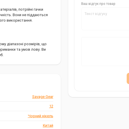
Ваш відгук про товар
теріалів, потрійні гачки
ічність. Вони не піддаються
вого використання.
ому діапазоні розмірів, що
приманки та умов лову. Ви
б.
я рибалок, які цінують якість
шому рибальському арсеналі та
Savage Gear
12
Чорний нікель
Китай