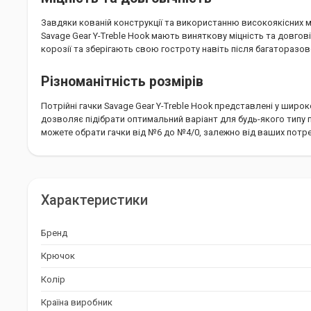
Завдяки кованій конструкції та використанню високоякісних ма
Savage Gear Y-Treble Hook мають виняткову міцність та довгов
корозії та зберігають свою гостроту навіть після багаторазо
Різноманітність розмірів
Потрійні гачки Savage Gear Y-Treble Hook представлені у широк
дозволяє підібрати оптимальний варіант для будь-якого типу 
можете обрати гачки від №6 до №4/0, залежно від ваших потре
Надійний вибір для рибалок
Потрійні гачки Savage Gear Y-Treble Hook – це надійний вибір дл
Характеристики
та ефективність. Вони стануть незамінним інструментом у ва
допоможуть вам досягти нових висот улюбленому хобі.
Бренд
Крючок
Колір
Країна виробник