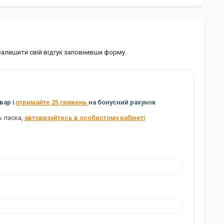
 залишити свій відгук заповнивши форму.
вар і
отримайте 25 гривень
на бонусний рахунок
ь ласка,
авторизуйтесь в особистому кабінеті