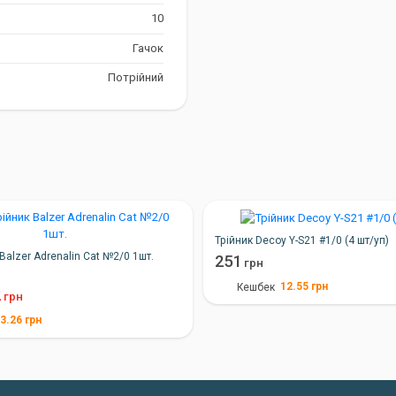
10
Гачок
Потрійний
Трійник Decoy Y-S21 #1/0 (4 шт/уп)
 Balzer Adrenalin Cat №2/0 1шт.
251
грн
12.55
грн
Кешбек
2
грн
3.26
грн