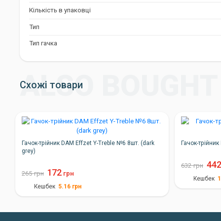
Кількість в упаковці
Тип
Тип гачка
Схожі товари
Гачок-трійник DAM Effzet Y-Treble №6 8шт. (dark
Гачок-трійник
grey)
44
632
грн
172
265
грн
грн
1
Кешбек
5.16
грн
Кешбек