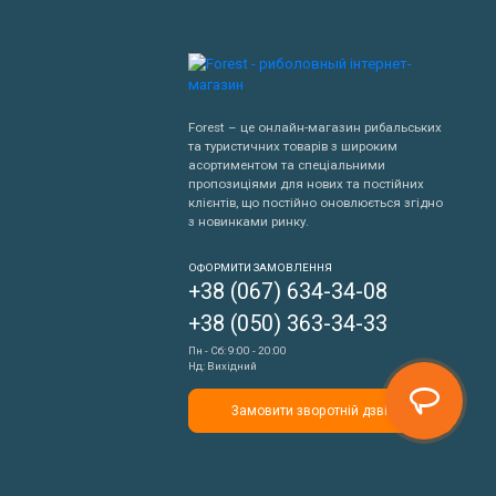
Forest – це онлайн-магазин рибальських
та туристичних товарів з широким
асортиментом та спеціальними
пропозиціями для нових та постійних
клієнтів, що постійно оновлюється згідно
з новинками ринку.
Написати нам
ОФОРМИТИ ЗАМОВЛЕННЯ
+38 (067) 634-34-08
Передзвонити мені
+38 (050) 363-34-33
Пн - Сб: 9:00 - 20:00
Нд: Вихідний
Замовити зворотній дзвінок