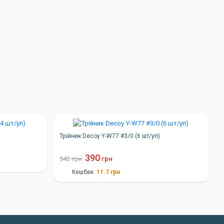
Трійник Decoy Y-W77 #3/0 (6 шт/уп)
390
542
грн
грн
11.7
грн
Кешбек