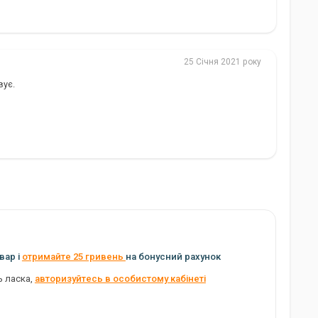
25 Січня 2021 року
вує.
вар і
отримайте 25 гривень
на бонусний рахунок
ь ласка,
авторизуйтесь в особистому кабінеті