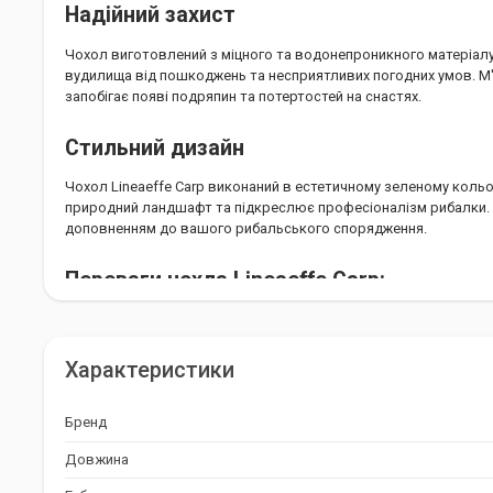
Надійний захист
Чохол виготовлений з міцного та водонепроникного матеріалу
вудилища від пошкоджень та несприятливих погодних умов. М
запобігає появі подряпин та потертостей на снастях.
Стильний дизайн
Чохол Lineaeffe Carp виконаний в естетичному зеленому кольо
природний ландшафт та підкреслює професіоналізм рибалки. 
доповненням до вашого рибальського спорядження.
Переваги чохла Lineaeffe Carp:
Місткість: до трьох вудилищ з котушками та аксесуарів.
Надійний захист: міцний та водонепроникний матеріал.
Характеристики
Зручність: м'яка внутрішня підкладка та наплічний ремінь.
Стильний дизайн: естетичний зелений колір.
Бренд
Довжина
Lineaeffe Carp: Ваш надійний супутник д