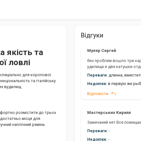
Відгуки
а якість та
Муляр Сергей
ої ловлі
без проблем вошло три кар
удилища и две катушки отд
 спеціально для коропової
Переваги:
длинна, вмести
ункціональність та італійську
Недоліки:
в первую же рыб
их вудилищ.
Відповісти
Мастерських Кирилл
омфортно розмістити до трьох
 достатньо місця для
Замечаний нет.Все помещае
ручний наплічний ремінь
Переваги:
-
Недоліки:
-