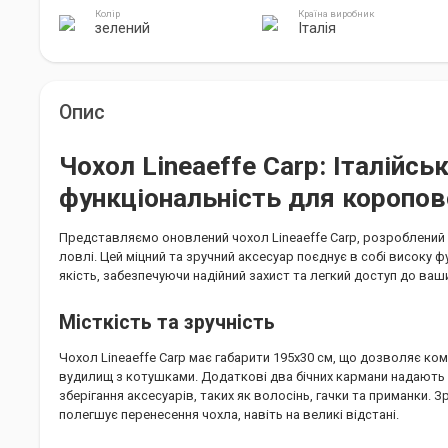
Колір
Країна виробник
зелений
Італія
Опис
Чохол Lineaeffe Carp: Італійськ
функціональність для коропов
Представляємо оновлений чохол Lineaeffe Carp, розроблений
ловлі. Цей міцний та зручний аксесуар поєднує в собі високу ф
якість, забезпечуючи надійний захист та легкий доступ до ваш
Місткість та зручність
Чохол Lineaeffe Carp має габарити 195x30 см, що дозволяє к
вудилищ з котушками. Додаткові два бічних кармани надають
зберігання аксесуарів, таких як волосінь, гачки та приманки. З
полегшує перенесення чохла, навіть на великі відстані.