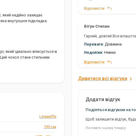
Відповісти
, який надійно захищає
'яка внутрішня підкладка
Бігун Степан
Гарний, довгий.Все влашто
Переваги:
Довжина
рі, який ідеально вписується в
Недоліки:
Немає
Цей чохол стане стильним
Відповісти
Дивитися всі відгуки
Додати відгук
Поділіться відгуком на то
Lineaeffe
Щоб залишити відгук, буд
195 см
ля коропової ловлі
Поставте оцінку товару: