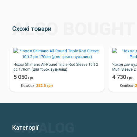
Схожі товари
Чохол Shimano All-Round Triple Rod Sleeve 10ft 2
Чохол для ву
pc 170cm (для трьох вудилищ)
Multi Sleeve 2 
5 050
4 730
грн
грн
252.5
грн
2
Кешбек
Кешбек
Категорії