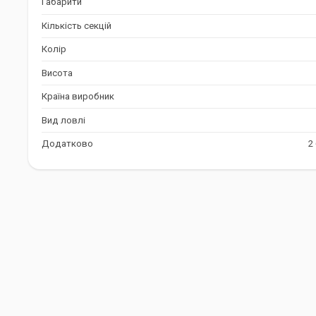
Габарити
Чохол Lineaeffe Carp стане незамінним помічником для будь-я
короповою ловлею. Він забезпечить збереження ваших вудили
Кількість секцій
дозволить вам організувати спорядження та з комфортом доб
Колір
Висота
Країна виробник
Вид ловлі
Додатково
2