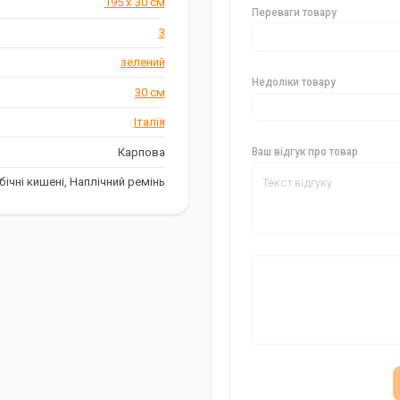
195 х 30 см
кого рибалки, захопленого
Переваги товару
щ та аксесуарів, а також
3
иратися до місця лову.
зелений
Недоліки товару
30 см
Італія
Карпова
Ваш відгук про товар
 бічні кишені, Наплічний ремінь