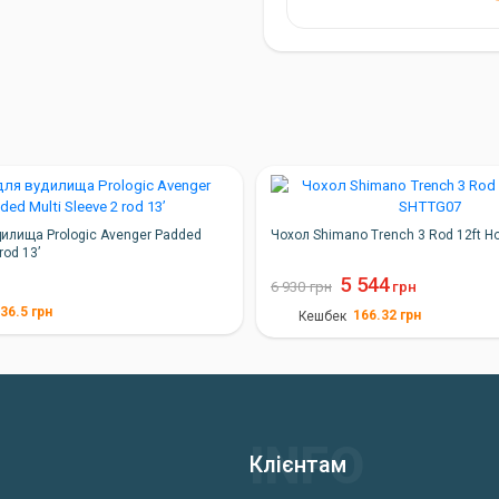
дилища Prologic Avenger Padded
Чохол Shimano Trench 3 Rod 12ft H
rod 13’
5 544
6 930
грн
грн
36.5
грн
166.32
грн
Кешбек
Клієнтам