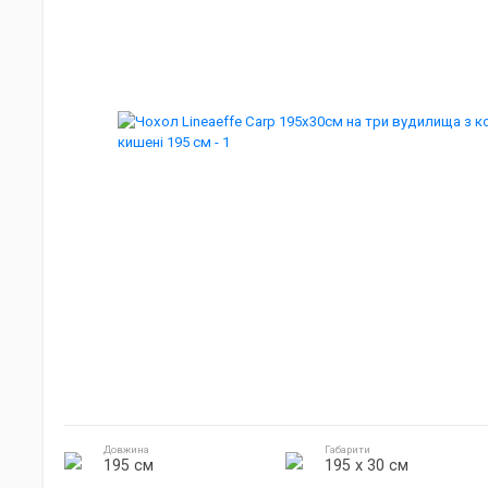
Джиг головки
Готування на природі
Електроніка
Довжина
Габарити
195 см
195 х 30 см