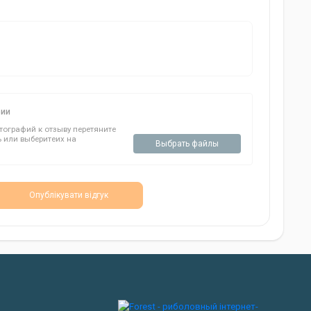
фии
ографий к отзыву перетяните
ь или выберитеих на
Выбрать файлы
Опублікувати відгук