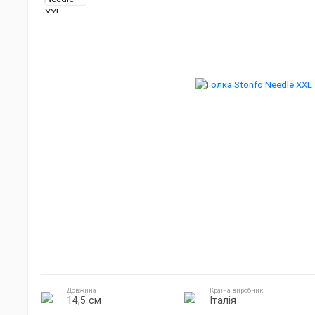
Джиг головки
Готування на природі
Електроніка
Довжина
Країна виробник
14,5 см
Італія