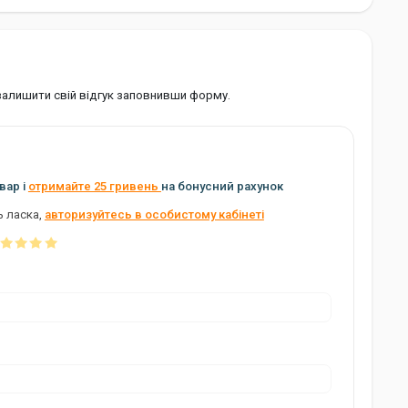
 залишити свій відгук заповнивши форму.
вар і
отримайте 25 гривень
на бонусний рахунок
ь ласка,
авторизуйтесь в особистому кабінеті