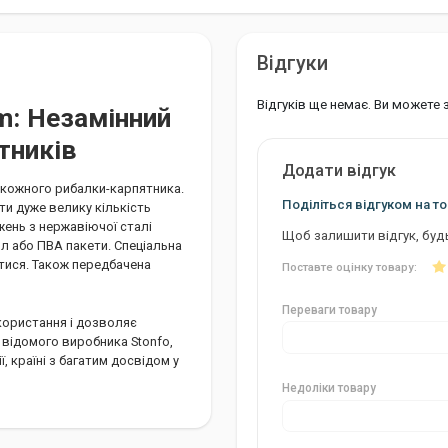
Відгуки
Відгуків ще немає. Ви можете
m: Незамінний
тників
Додати відгук
я кожного рибалки-карпятника.
Поділіться відгуком на то
и дуже велику кількість
жень з нержавіючої сталі
Щоб залишити відгук, буд
йл або ПВА пакети. Спеціальна
атися. Також передбачена
Поставте оцінку товару:
Переваги товару
користання і дозволяє
 відомого виробника Stonfo,
ї, країні з багатим досвідом у
Недоліки товару