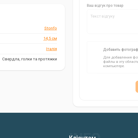
Ваш відгук про товар
Stonfo
14,5 см
Італія
Добавить фотогра
Для добавления фот
Свердла, голки та протяжки
файлы в эту област
компьютере.