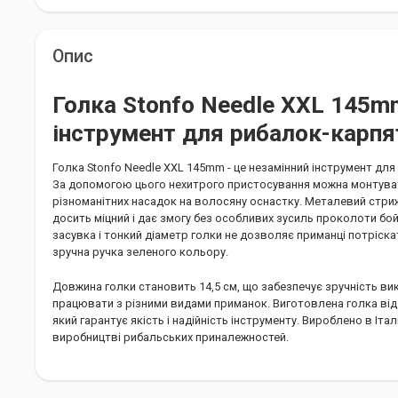
Опис
Голка Stonfo Needle XXL 145m
інструмент для рибалок-карпя
Голка Stonfo Needle XXL 145mm - це незамінний інструмент дл
За допомогою цього нехитрого пристосування можна монтуват
різноманітних насадок на волосяну оснастку. Металевий стри
досить міцний і дає змогу без особливих зусиль проколоти бо
засувка і тонкий діаметр голки не дозволяє приманці потріск
зручна ручка зеленого кольору.
Довжина голки становить 14,5 см, що забезпечує зручність ви
працювати з різними видами приманок. Виготовлена голка від
який гарантує якість і надійність інструменту. Вироблено в Італі
виробництві рибальських приналежностей.