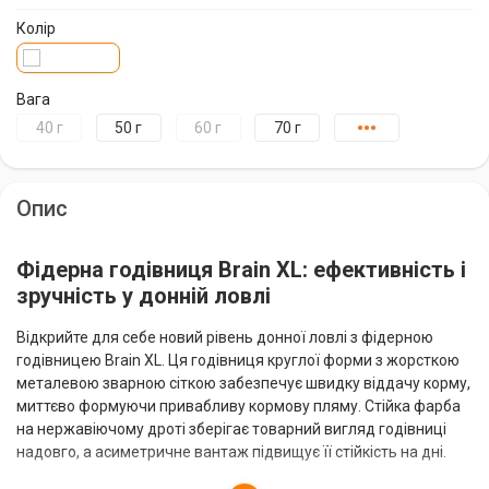
Колір
Вага
40 г
50 г
60 г
70 г
80 г
Опис
Фідерна годівниця Brain XL: ефективність і
зручність у донній ловлі
Відкрийте для себе новий рівень донної ловлі з фідерною
годівницею Brain XL. Ця годівниця круглої форми з жорсткою
металевою зварною сіткою забезпечує швидку віддачу корму,
миттєво формуючи привабливу кормову пляму. Стійка фарба
на нержавіючому дроті зберігає товарний вигляд годівниці
надовго, а асиметричне вантаж підвищує її стійкість на дні.