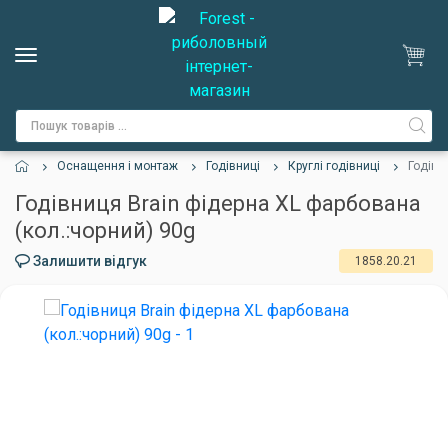
Оснащення і монтаж
Годівниці
Круглі годівниці
Годівн
Годівниця Brain фідерна XL фарбована
(кол.:чорний) 90g
Залишити відгук
1858.20.21