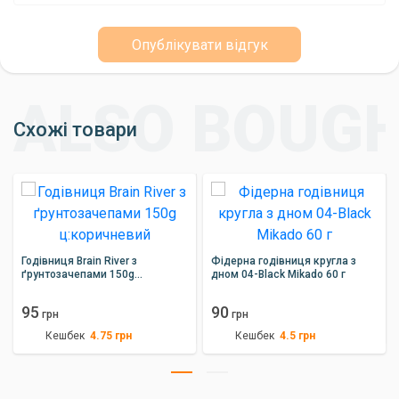
Опублікувати відгук
Схожі товари
Годівниця Brain River з
Фідерна годівниця кругла з
ґрунтозачепами 150g
дном 04-Black Mikado 60 г
ц:коричневий
95
90
грн
грн
Кешбек
Кешбек
4.75
грн
4.5
грн