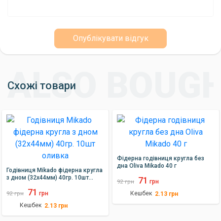
Опублікувати відгук
Схожі товари
Фідерна годівниця кругла без
дна Oliva Mikado 40 г
Годівниця Mikado фідерна кругла
з дном (32х44мм) 40гр. 10шт
71
грн
92
грн
оливка
71
грн
Кешбек
2.13
грн
92
грн
Кешбек
2.13
грн