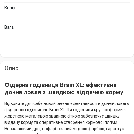
Колір
Вага
Опис
Фідерна годівниця Brain XL: ефективна
донна ловля з швидкою віддачею корму
Відкрийте для себе новий рівень ефективності в донній ловлі з
фідерною годівницею Brain XL. Ця годівниця круглої форми з
жорсткою металевою зварною сіткою забезпечує швидку
віддачу корму та оперативне створення кормової плями.
Нержавіючий дріт, пофарбований міцною фарбою, гарантує