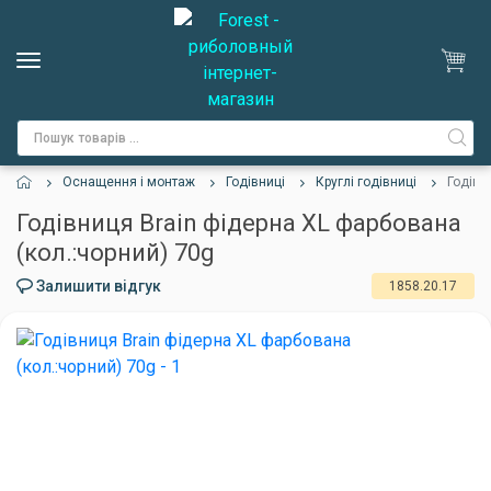
Оснащення і монтаж
Годівниці
Круглі годівниці
Годівн
Годівниця Brain фідерна XL фарбована
(кол.:чорний) 70g
Залишити відгук
1858.20.17