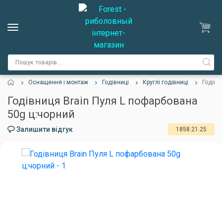
Оснащення і монтаж
Годівниці
Круглі годівниці
Годівн
Годівниця Brain Пуля L пофарбована
50g ц:чорний
Залишити відгук
1858.21.25