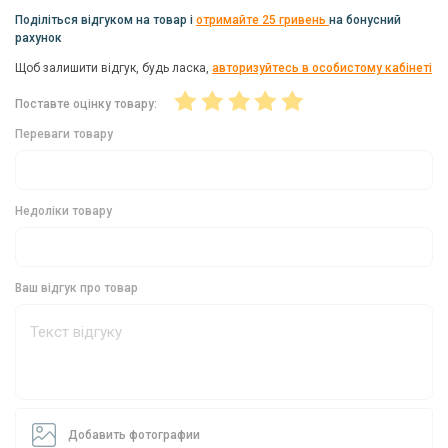
Довжина (без петельки):
36 мм
Поділіться відгуком на товар і
отримайте 25 гривень
на бонусний
Колір:
чорний
рахунок
Кількість в упаковці:
1 годівниця
Щоб залишити відгук, будь ласка,
авторизуйтесь в особистому кабінеті
Країна виробництва:
Україна
Поставте оцінку товару:
Переваги товару
Переваги годівниці Brain Пуля L пофарбована
50g:
Висока якість виготовлення
Недоліки товару
Доступна ціна
Ефективність у фідерній ловлі
Ваш відгук про товар
Універсальність
Зручність використання
Придбайте годівницю Brain Пуля L пофарбовану
50g і насолоджуйтеся точними та далекими
закидами у фідерній ловлі!
Добавить фотографии