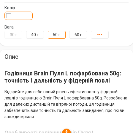
Колір
Вага
30 г
40 г
50 г
60 г
70 г
Опис
Годівниця Brain Пуля L пофарбована 50g:
точність і дальність у фідерній ловлі
Відкрийте для себе новий рівень ефективності у фідерній
ловлі з годівницею Brain Пуля L пофарбована 50g. Розроблена
для далеких дистанцій та вітряної погоди, ця годівниця
забезпечить вам точність та дальність закидання, про які ви
завжди мріяли.
Особливості годівниці Brain Пуля L