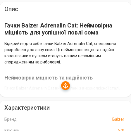
Опис
Гачки Balzer Adrenalin Cat: Неймовірна
міцність для успішної ловлі сома
Відкрийте для себе гачки Balzer Adrenalin Cat, спеціально
розроблені для лову сома. Ці неймовірно міцні та надійні
ковані гачки з вушком стануть вашим незамінним
спорядженням на риболовлі.
Неймовірна міцність та надійність
Гачки Balzer Adrenalin Cat виготовлені з високоякісної сталі,
що забезпечує їх виняткову міцність та надійність. Вони здатні
витримувати навіть найсильніші ривки та натиск великого
Характеристики
сома. Ви можете бути впевнені, що ці гачки не підведуть вас у
найвідповідальніший момент.
Бренд
Balzer
Оптимальний розмір та кількість
Крючок
5/0