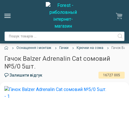
Оснащення і монтаж
Гачки
Крючки на сома
Гачок Balz
Гачок Balzer Adrenalin Cat сомовий
№5/0 5шт.
Залишити відгук
16727 005