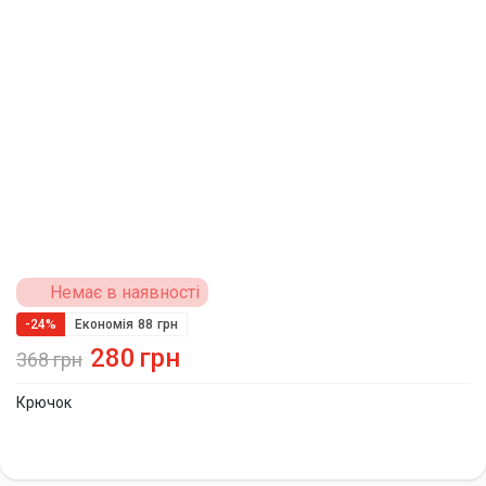
Немає в наявності
-24%
Економія
88
грн
280
грн
368
грн
Крючок