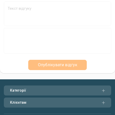
Доступність та практичність
Гачки Balzer Adrenalin Cat доступні за ціною та стануть
чудовим вибором для рибалок будь-якого рівня. Вони
поєднують у собі високу якість, надійність та ефективність, що
робить їх незамінним спорядженням для успішної ловлі сома.
Опублікувати відгук
Категорії
Клієнтам