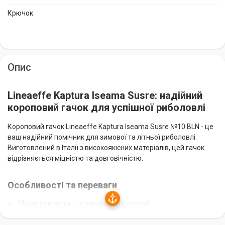
Крючок
Опис
Lineaeffe Kaptura Iseama Susre: надійний
короповий гачок для успішної риболовлі
Короповий гачок Lineaeffe Kaptura Iseama Susre №10 BLN - це
ваш надійний помічник для зимової та літньої риболовлі.
Виготовлений в Італії з високоякісних матеріалів, цей гачок
відрізняється міцністю та довговічністю.
Особливості та переваги
Міцне покриття, що захищає від корозії
Оптимальний розмір №10 для лову коропа