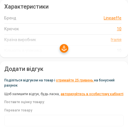
Характеристики
Підходить як для досвідчених, так і для початківців
рибалок
Бренд
Lineaeffe
Упакований по 10 штук для зручності та довгого запасу
Крючок
10
Надійний вибір для рибалок
Країна виробник
Італія
Короповий гачок Lineaeffe Kaptura Iseama Susre №10 BLN - це
Кількість в упаковці
10
ідеальний вибір для рибалок, які цінують якість та надійність.
З цим гачком ви можете бути впевнені в успішній риболовлі на
коропа.
Додати відгук
Поділіться відгуком на товар і
отримайте 25 гривень
на бонусний
рахунок
Щоб залишити відгук, будь ласка,
авторизуйтесь в особистому кабінеті
Поставте оцінку товару:
Переваги товару