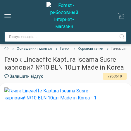
Оснащення і монтаж
Гачки
Коропові гачки
Гачок Linea
Гачок Lineaeffe Kaptura Iseama Susre
карповий №10 BLN 10шт Made in Korea
Залишити відгук
7953610