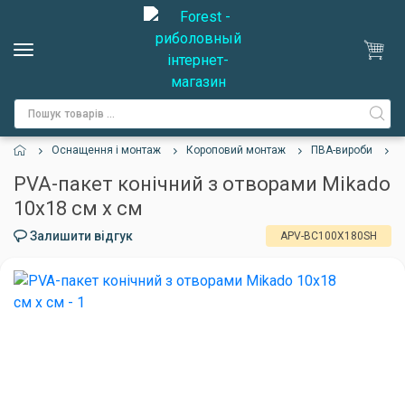
Оснащення і монтаж
Короповий монтаж
ПВА-вироби
P
PVA-пакет конічний з отворами Mikado
10х18 см х см
Залишити відгук
APV-BC100X180SH