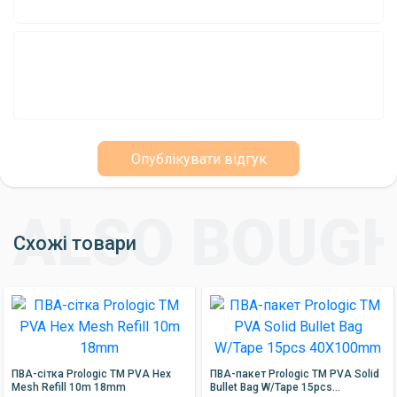
успішну риболовлю. Доступні у різних розмірах, ці пакети
підходять для використання як у прісній, так і в солоній воді.
Опублікувати відгук
Схожі товари
ПВА-сітка Prologic TM PVA Hex
ПВА-пакет Prologic TM PVA Solid
Mesh Refill 10m 18mm
Bullet Bag W/Tape 15pcs