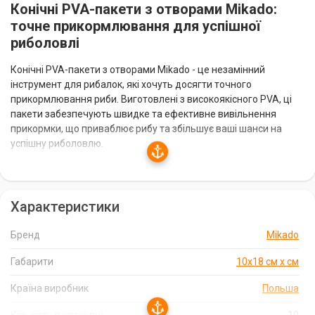
Конічні PVA-пакети з отворами Mikado:
точне прикормлювання для успішної
риболовлі
Конічні PVA-пакети з отворами Mikado - це незамінний
інструмент для рибалок, які хочуть досягти точного
прикормлювання риби. Виготовлені з високоякісного PVA, ці
пакети забезпечують швидке та ефективне вивільнення
прикормки, що приваблює рибу та збільшує ваші шанси на
успішну риболовлю.
Особливості та переваги:
Характеристики
Точне прикормлювання:
Конічна форма пакетів та
наявність отворів дозволяють точно доставляти прикормку у
Бренд
Mikado
потрібне місце, приваблюючи рибу та підвищуючи ваші шанси
на упіймання.
Габарити
10х18 см х см
Високоякісний PVA:
Виготовлені з високоякісного PVA, ці
Країна виробник
Польша
пакети мають чудові якості розчинення, що забезпечує
швидке вивільнення прикормки.