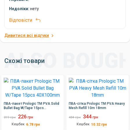
Якщо ви шукаєте якісні та зручні PVA-пакети для своєї
риболовлі, то PVA-пакети Lineaeffe стануть чудовим вибором.
Недоліки:
нету
Їхня міцність, прозорість та простота використання зроблять
вашу риболовлю більш ефективною та приємною.
Відповісти
Дивитися всі відгуки
Схожі товари
ПВА-пакет Prologic TM PVA Solid
ПВА-сітка Prologic TM PVA Heavy
Bullet Bag W/Tape 15pcs
Mesh Refill 10m 18mm
40X100mm
226
344
грн
грн
319
грн
484
грн
Кешбек
Кешбек
6.78
грн
10.32
грн