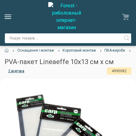
Оснащення і монтаж
Короповий монтаж
ПВА-вироби
P
PVA-пакет Lineaeffe 10х13 см х см
2 відгука
4990082