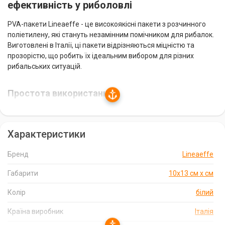
ефективність у риболовлі
PVA-пакети Lineaeffe - це високоякісні пакети з розчинного
поліетилену, які стануть незамінним помічником для рибалок.
Виготовлені в Італії, ці пакети відрізняються міцністю та
прозорістю, що робить їх ідеальним вибором для різних
рибальських ситуацій.
Простота використання
Використовувати PVA-пакети Lineaeffe дуже просто. Просто
заповніть пакет приманкою, закріпіть гачок і зафіксуйте пакет
Характеристики
на волосіні перед закиданням. Пакет швидко розчиниться у
воді, вивільняючи приманку та приваблюючи рибу.
Бренд
Lineaeffe
Універсальність та ефективність
Габарити
10х13 см х см
PVA-пакети Lineaeffe підходять для різних видів рибної ловлі,
Колір
білий
включаючи коропову ловлю, фідерну ловлю та поплавкову
ловлю. Вони чудово підходять для доставки підгодовування
Країна виробник
Італія
та наживки точно у потрібне місце, що підвищує ваші шанси на