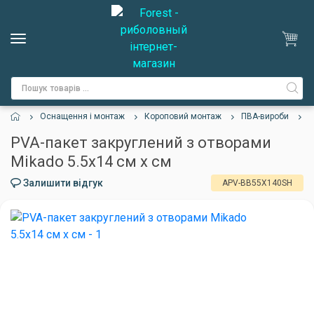
Оснащення і монтаж
Короповий монтаж
ПВА-вироби
P
PVA-пакет закруглений з отворами
Mikado 5.5х14 см х см
Залишити відгук
APV-BB55X140SH