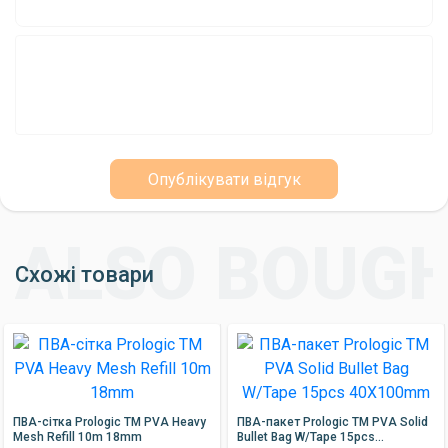
Пакети Mikado PVA: ваш надійний партнер на
риболовлі
Якщо ви шукаєте якісні та зручні пакети для прикормлювання
водойм, то пакети Mikado PVA - це ідеальний вибір для вас.
Вони допоможуть вам досягти точного прикормлювання та
збільшити ваші шанси на успішну риболовлю.
Опублікувати відгук
Схожі товари
ПВА-сітка Prologic TM PVA Heavy
ПВА-пакет Prologic TM PVA Solid
Mesh Refill 10m 18mm
Bullet Bag W/Tape 15pcs