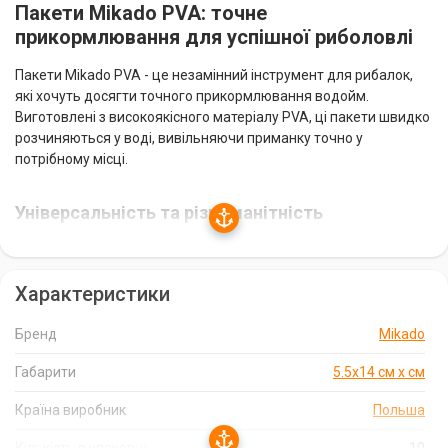
Пакети Mikado PVA: точне
прикормлювання для успішної риболовлі
Пакети Mikado PVA - це незамінний інструмент для рибалок,
які хочуть досягти точного прикормлювання водойм.
Виготовлені з високоякісного матеріалу PVA, ці пакети швидко
розчиняються у воді, вивільняючи приманку точно у
потрібному місці.
Універсальність та різноманітність
Пакети Mikado PVA представлені у різних формах та розмірах,
що дозволяє підібрати ідеальний варіант для будь-якої
Характеристики
ситуації. Ви можете обрати пакети круглої, квадратної або
трикутної форми, а також різного об'єму. У кожній упаковці
міститься 10 пакетів, що забезпечує достатню кількість для
Бренд
Mikado
риболовлі різної інтенсивності.
Габарити
5.5х14 см х см
Зручність використання
Країна виробник
Польша
Пакети Mikado PVA дуже зручні у використанні. Вони мають