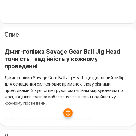
Опис
Джиг-голівка Savage Gear Ball Jig Head:
точність і надійність у кожному
проведенні
Джиг-голівка Savage Gear Ball Jig Head - це ідеальний вибір
для оснащення силіконових приманок і лову різними
проводками. З кулястим грузилом і чітким маркуванням по
масі, ця джиг-голівка забезпечує точність і надійність у
кожному проведенні.
Універсальність та ефективність
Джиг-голівка Savage Gear Ball Jig Head підходить як для