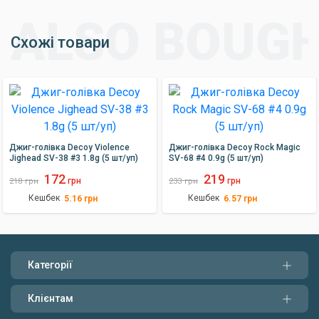
Схожі товари
Джиг-голівка Decoy Violence
Джиг-голівка Decoy Rock Magic
Jighead SV-38 #3 1.8g (5 шт/уп)
SV-68 #4 0.9g (5 шт/уп)
172
219
грн
грн
218
грн
233
грн
Кешбек
Кешбек
5.16
грн
6.57
грн
Категорії
Клієнтам