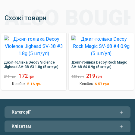
Схожі товари
Джиг-голівка Decoy Violence
Джиг-голівка Decoy Rock Magic
Jighead SV-38 #3 1.8g (5 шт/уп)
SV-68 #4 0.9g (5 шт/уп)
172
219
грн
грн
218
грн
233
грн
Кешбек
Кешбек
5.16
грн
6.57
грн
Категорії
Клієнтам