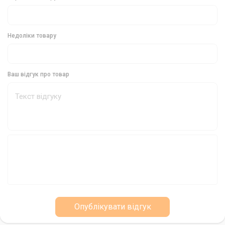
виробляється в процесі лиття, що забезпечує легкість і
зручність вибору потрібного варіанту. В упаковці 1 штука.
Недоліки товару
Країна виробник
Джиг-голівка Savage Gear Ball Jig Head виробляється в Китаї.
Ваш відгук про товар
Ваш надійний супутник у джиговій ловлі
Придбаваючи джиг-голівку Savage Gear Ball Jig Head, ви
отримуєте надійного та універсального помічника для
джигової ловлі. Її стабільність, міцність та зручність
використання дозволять вам насолоджуватися риболовлею в
повній мірі та досягати нових висот у цьому захоплюючому
виді спорту.
Опублікувати відгук