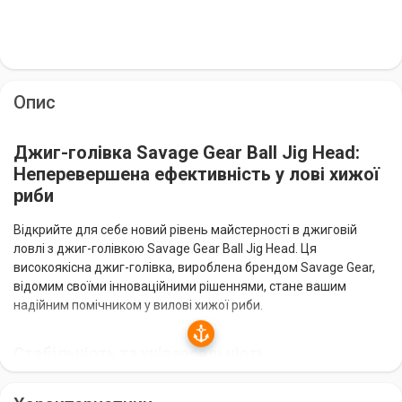
Опис
Джиг-голівка Savage Gear Ball Jig Head:
Неперевершена ефективність у лові хижої
риби
Відкрийте для себе новий рівень майстерності в джиговій
ловлі з джиг-голівкою Savage Gear Ball Jig Head. Ця
високоякісна джиг-голівка, вироблена брендом Savage Gear,
відомим своїми інноваційними рішеннями, стане вашим
надійним помічником у вилові хижої риби.
Стабільність та універсальність
Джиг-голівка Savage Gear Ball Jig Head оснащена кулястим