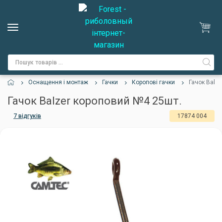
Оснащення і монтаж
Гачки
Коропові гачки
Гачок Balz
Гачок Balzer короповий №4 25шт.
7 відгуків
17874 004