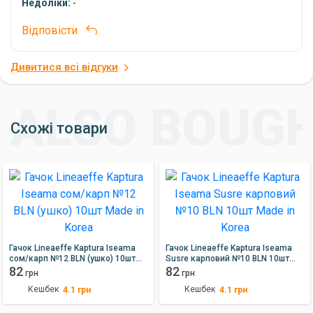
Недоліки:
-
Відповісти
Дивитися всі відгуки
Схожі товари
Гачок Lineaeffe Kaptura Iseama
Гачок Lineaeffe Kaptura Iseama
сом/карп №12 BLN (ушко) 10шт
Susre карповий №10 BLN 10шт
Made in Korea
82
Made in Korea
82
грн
грн
Кешбек
Кешбек
4.1
грн
4.1
грн