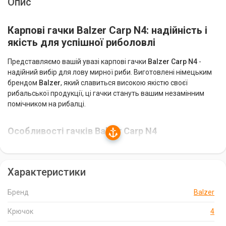
Опис
Карпові гачки Balzer Carp N4: надійність і
якість для успішної риболовлі
Представляємо вашій увазі карпові гачки
Balzer Carp N4
-
надійний вибір для лову мирної риби. Виготовлені німецьким
брендом
Balzer
, який славиться високою якістю своєї
рибальської продукції, ці гачки стануть вашим незамінним
помічником на рибалці.
Особливості гачків Balzer Carp N4
Міцність і надійність:
гачки Balzer Carp N4 виготовлені з
високоякісної сталі, що гарантує їх міцність і надійність. Вони
Характеристики
не підведуть вас навіть при виважуванні великої риби.
Чорне нікелеве покриття:
гачки мають чорне нікелеве
Бренд
Balzer
покриття, що робить їх більш привабливими для риби. Це
покриття також захищає гачки від корозії та збільшує їх термін
Крючок
4
служби.