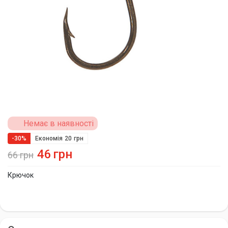
Немає в наявності
-30%
Економія
20
грн
46
грн
66
грн
Крючок