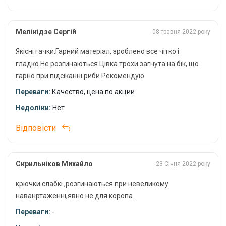
одинарними гачками з вушком, що робить їх зручними у
використанні та дозволяє легко прив'язати їх до волосіні.
Мелікідзе Сергій
08 травня 2022 року
Balzer: лідер у виробництві рибальських
Якісні гачки.Гарний матеріал, зроблено все чітко і
снастей
гладко.Не розгинаються.Цівка трохи загнута на бік, що
Компанія
Balzer
була заснована у 1949 році в німецькому місті
гарно при підсіканні риби.Рекомендую.
Мюнхен і з того часу є одним з визнаних лідерів серед
Переваги:
Качество, цена по акции
виробників рибальських снастей Європи. Авторитет компанії
підкріплений десятиліттями безцінного досвіду виробництва
Недоліки:
Нет
та реалізації снастей для риболовлі.
Відповісти
Придбавайте гачки Balzer Carp N4 для успішної
риболовлі
Скрильніков Михайло
23 Січня 2022 року
Якщо ви шукаєте надійні та якісні карпові гачки, то гачки
Balzer
Carp N4
стануть для вас ідеальним вибором. Вони
крючки слабкі ,розгинаються при невеликому
забезпечать вам успішну риболовлю та подарують масу
наванртаженні,явно не для коропа.
позитивних емоцій.
Переваги:
-