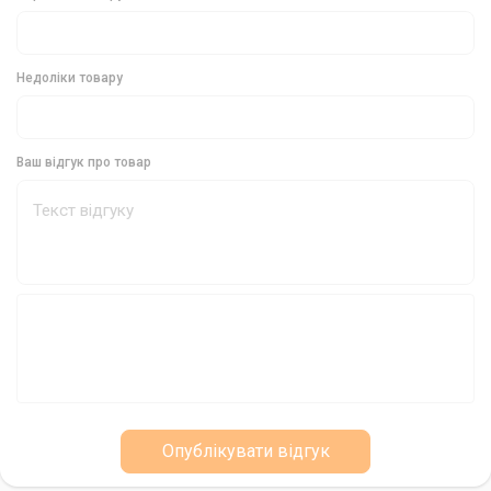
Вага: 10 г
Розмір гачка: #10/0
Недоліки товару
Матеріал гачка: Високоякісна сталь японського
виробництва
Технологія виготовлення гачка: Кування
Ваш відгук про товар
Тип зачепа: Дротяний зацеп (для гачків від 1 до 6/0),
конічний східчастий зацеп з додатковим дротяним вушком
(для гачків від 7/0 до 10/0)
Виробник: Savage Gear
Країна виробництва: Китай
Джиг-голівка Savage Gear Ball Jig Head - це
універсальний та надійний інструмент для
спінінгової ловлі, який дозволить вам досягти
нових висот у цьому захоплюючому виді
Опублікувати відгук
спорту.