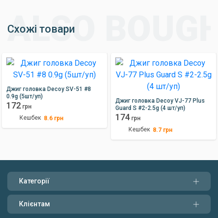
Схожі товари
Джиг головка Decoy SV-51 #8
0.9g (5шт/уп)
Джиг головка Decoy VJ-77 Plus
172
грн
Guard S #2-2.5g (4 шт/уп)
174
Кешбек
8.6
грн
грн
Кешбек
8.7
грн
Категорії
Клієнтам