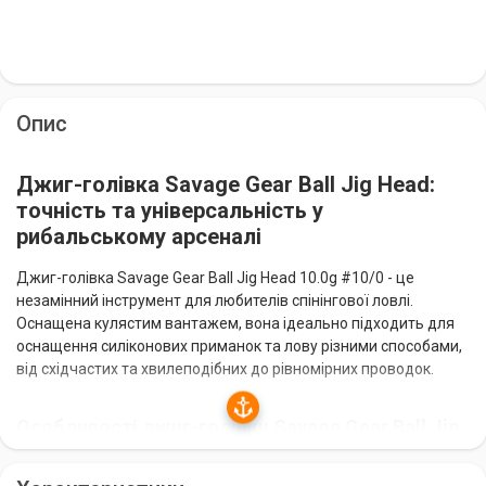
Опис
Джиг-голівка Savage Gear Ball Jig Head:
точність та універсальність у
рибальському арсеналі
Джиг-голівка Savage Gear Ball Jig Head 10.0g #10/0 - це
незамінний інструмент для любителів спінінгової ловлі.
Оснащена кулястим вантажем, вона ідеально підходить для
оснащення силіконових приманок та лову різними способами,
від східчастих та хвилеподібних до рівномірних проводок.
Особливості джиг-голівки Savage Gear Ball Jig
Head: