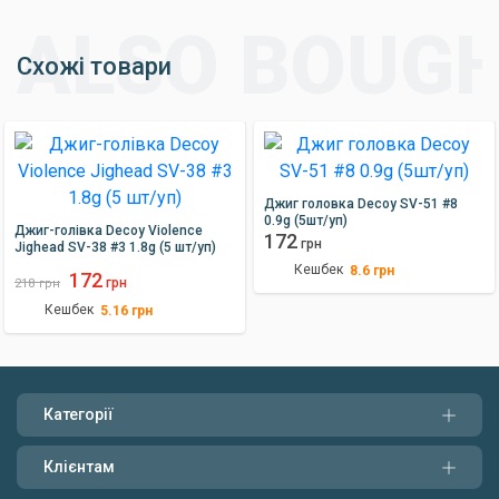
Схожі товари
Джиг головка Decoy SV-51 #8
0.9g (5шт/уп)
Джиг-голівка Decoy Violence
172
грн
Jighead SV-38 #3 1.8g (5 шт/уп)
Кешбек
8.6
грн
172
грн
218
грн
Кешбек
5.16
грн
Категорії
Клієнтам