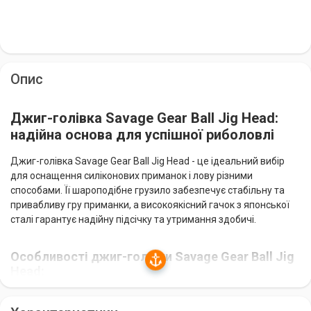
Опис
Джиг-голівка Savage Gear Ball Jig Head:
надійна основа для успішної риболовлі
Джиг-голівка Savage Gear Ball Jig Head - це ідеальний вибір
для оснащення силіконових приманок і лову різними
способами. Її шароподібне грузило забезпечує стабільну та
привабливу гру приманки, а високоякісний гачок з японської
сталі гарантує надійну підсічку та утримання здобичі.
Особливості джиг-голівки Savage Gear Ball Jig
Head:
Чітке маркування маси грузила для зручності вибору.